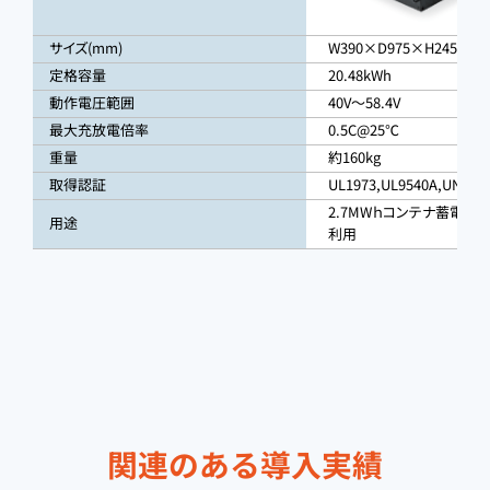
サイズ(mm)
W390×D975×H245
定格容量
20.48kWh
動作電圧範囲
40V〜58.4V
最大充放電倍率
0.5C@25℃
重量
約160kg
取得認証
UL1973,UL9540A,UN38.3
2.7MWｈコンテナ蓄電シス
用途
利用
関連のある導入実績