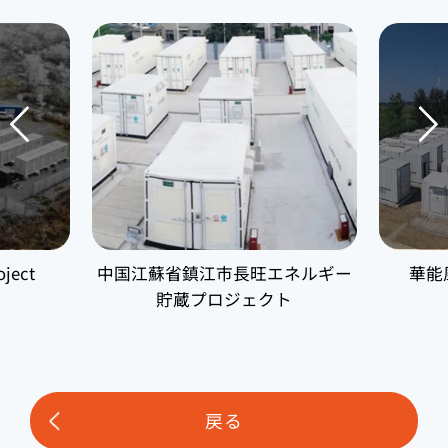
oject
中国江蘇省鎮江市長旺エネルギー
華能
貯蔵プロジェクト
戻る