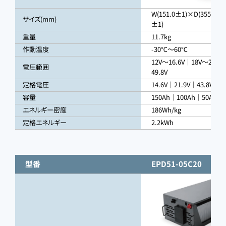
W(151.0±1)×D(355.0±1
サイズ(mm)
±1)
重量
11.7kg
作動温度
-30℃～60℃
12V～16.6V｜18V～24.9
電圧範囲
49.8V
定格電圧
14.6V｜21.9V｜43.8V
容量
150Ah｜100Ah｜50Ah
エネルギー密度
186Wh/kg
定格エネルギー
2.2kWh
型番
EPD51-05C20